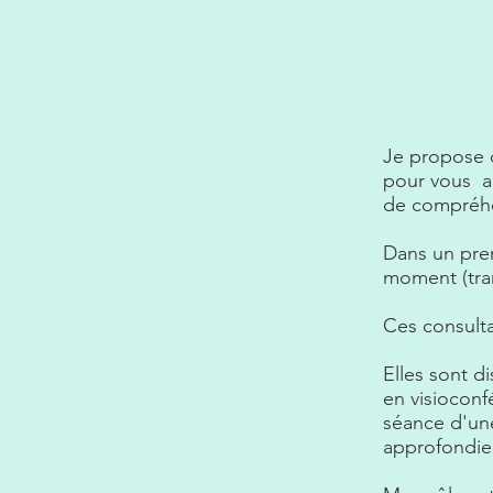
Je propose d
pour vous a
de compréhe
Dans un prem
moment (tran
Ces consulta
Elles sont d
en visioconf
séance d'un
approfondie