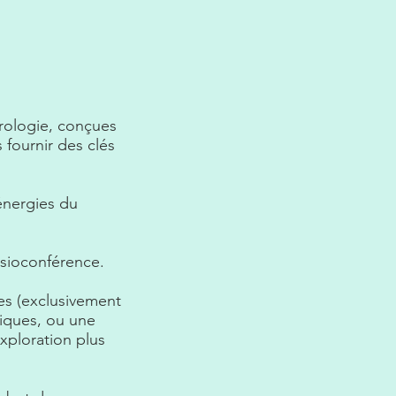
trologie, conçues
fournir des clés
énergies du
isioconférence.
es (exclusivement
fiques, ou une
xploration plus