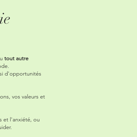
ie
ou
tout autre
ode.
si d'opportunités
ions, vos valeurs et
 et l'anxiété, ou
ider.