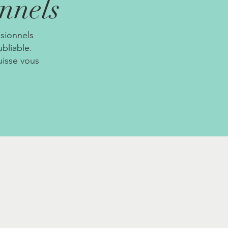
onnels
ssionnels
ubliable.
isse vous